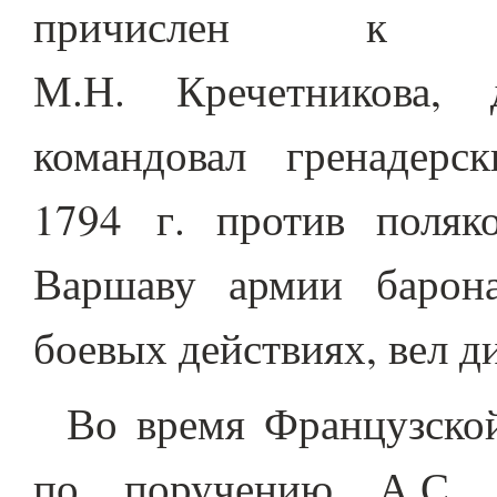
причислен к ко
М.Н. Кречетникова, 
командовал гренадер
1794 г. против поляк
Варшаву армии барона
боевых действиях, вел 
Во время Французско
по поручению А.С. 