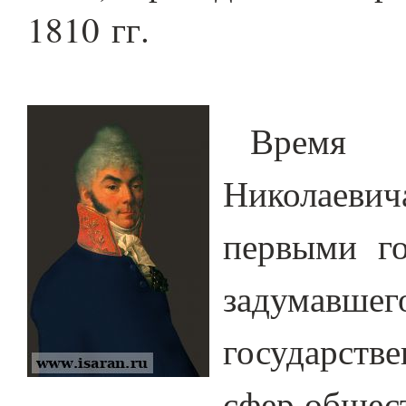
1810 гг.
Время 
Николаеви
первыми го
задумав
государст
сфер общес