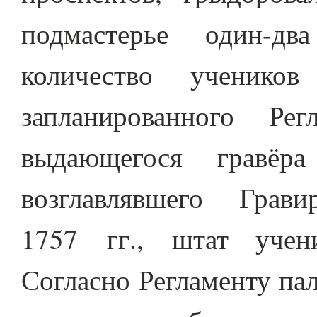
подмастерье один-дв
количество ученико
запланированного Ре
выдающегося гравёр
возглавлявшего Грав
1757 гг., штат учен
Согласно Регламенту пал