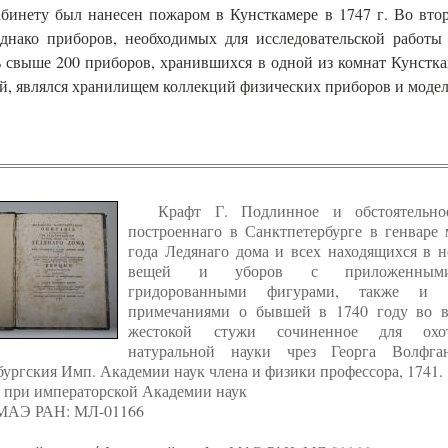
инету был нанесен пожаром в Кунсткамере в 1747 г. Во втор
однако приборов, необходимых для исследовательской работы
 свыше 200 приборов, хранившихся в одной из комнат Кунстка
й, являлся хранилищем коллекций физических приборов и модел
Крафт Г. Подлинное и обстоятельно
построеннаго в Санктпетербурге в генваре 
года Ледянаго дома и всех находящихся в 
вещей и уборов с приложенным
гридорованными фигурами, также и н
примечаниями о бывшей в 1740 году во в
жестокой стужи сочиненное для охо
натуральной науки чрез Георга Волфга
ургския Имп. Академии наук члена и физики профессора, 1741.
 при императорской Академии наук
 МАЭ РАН: МЛ-01166