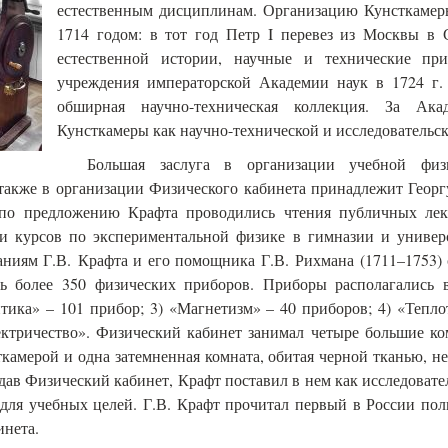
естественным дисциплинам. Организацию Кунсткамер
1714 годом: в тот год Петр I перевез из Москвы в 
естественной истории, научные и технические п
учреждения императорской Академии наук в 1724 г.
обширная научно-техническая коллекция. За Ака
Кунсткамеры как научно-технической и исследовательск
Большая заслуга в организации учебной фи
 также в организации Физического кабинета принадлежит Георг
по предложению Крафта проводились чтения публичных ле
ии курсов по экспериментальной физике в гимназии и универс
аниям Г.В. Крафта и его помощника Г.В. Рихмана (1711–1753)
сь более 350 физических приборов. Приборы располагались 
тика» – 101 прибор; 3) «Магнетизм» – 40 приборов; 4) «Тепло
ектричество». Физический кабинет занимал четыре большие ко
камерой и одна затемненная комната, обитая черной тканью, н
дав Физический кабинет, Крафт поставил в нем как исследовате
 для учебных целей. Г.В. Крафт прочитал первый в России по
инета.