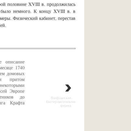
ой половине XVIII в. продолжилась
 было немного. К концу XVIII в. в
меры. Физический кабинет, перестав
ей.
е описание
месяце 1740
нем домовых
и притом
екоторыми
сей Эвропе
тников до
Волфианская
Експериментальная
нга Крафта
физика