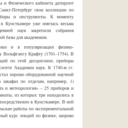
ы и Физического кабинета датируют
Санкт-Петербург свои коллекции по
риборы и инструменты. К моменту
 в Кунсткамере уже имелась весьма
демией наук закрепили собрания
ой базы для академиков.
зики и в популяризации физико-
у Вольфгангу Крафту (1701–1754). В
кций по этой дисциплине, приборы
итете Академии наук. К 1740-м гг.
 стал хорошо оборудованной научной
в шкафах по отделам, например, 1)
та и метеорология» – 25 приборов и
мнаты, из которых три находились в
епосредственно в Кунсткамере. В ней
льские работы по экспериментальной
лный курс лекций по физике, широко