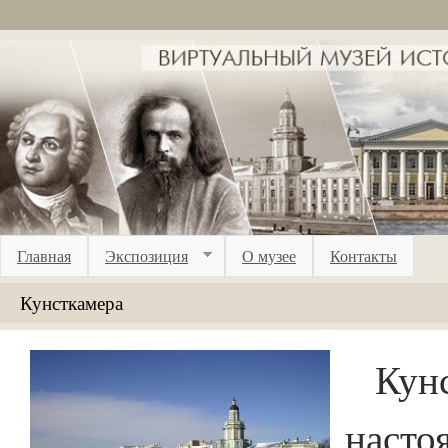
Перейти к основному содержанию
Главная
Экспозиция
О музее
Контакты
Кунсткамера
Кунс
нас