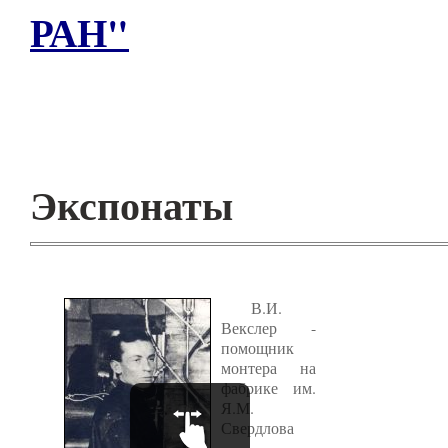
РАН"
Экспонаты
В.И.
Векслер -
помощник
монтера на
фабрике им.
Я.М.
Свердлова