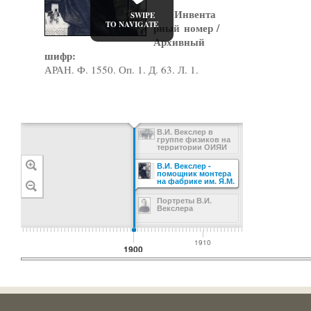
Инвента
SWIPE
TO NAVIGATE
рный номер /
Архивный
шифр:
АРАН. Ф
АРАН. Ф. 1550. Оп. 1. Д. 63. Л. 1.
В.И. Векслер в
группе физиков на
территории ОИЯИ
В.И. Векслер -
помощник монтера
на фабрике им. Я.М.
Свердлова
Портреты В.И.
Векслера
1910
1920
1900